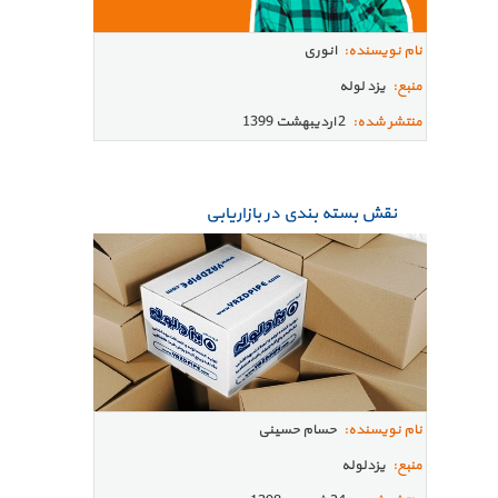
نام نویسنده:
انوری
منبع:
یزد لوله
منتشر شده:
2 اردیبهشت 1399
نقش بسته بندی در بازاریابی
نام نویسنده:
حسام حسینی
منبع:
یزدلوله