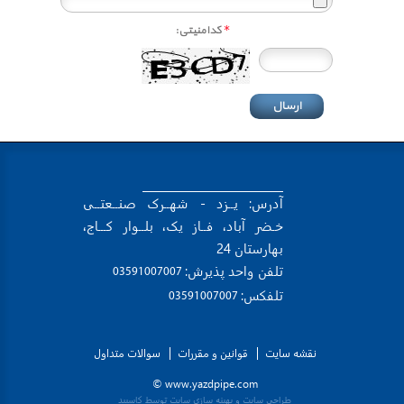
*
کدامنیتی:
آدرس: یــزد - شهــرک صنــعتــی
خـضر آباد، فــاز یک، بلــوار کـــاج،
بهارستان 24
تلفن واحد پذیرش:
 03591007007 
تلفکس:
 03591007007 
نقشه سایت
قوانین و مقررات
سوالات متداول
www.yazdpipe.com ©
طراحی سایت
و
بهینه سازی سایت
توسط کاسپید