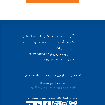
آدرس: یــزد - شهــرک صنــعتــی
خـضر آباد، فــاز یک، بلــوار کـــاج،
بهارستان 24
تلفن واحد پذیرش:
 03591007007 
تلفکس:
 03591007007 
نقشه سایت
قوانین و مقررات
سوالات متداول
www.yazdpipe.com ©
طراحی سایت
و
بهینه سازی سایت
توسط کاسپید
با ما در شبکه های اجتماعی همراه باشید . . .