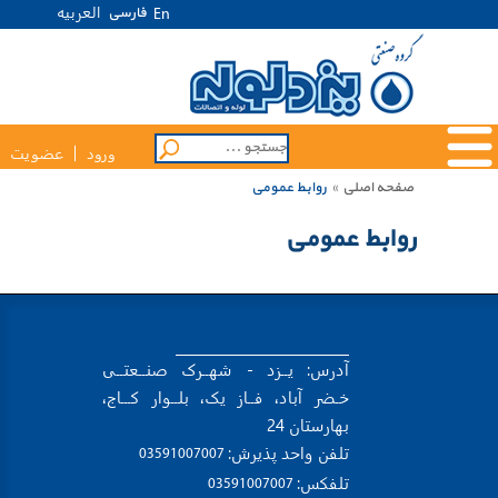
العربیه
فارسی
En
ورود
عضویت
صفحه اصلی
»
روابط عمومی
روابط عمومی
آدرس: یــزد - شهــرک صنــعتــی
خـضر آباد، فــاز یک، بلــوار کـــاج،
بهارستان 24
تلفن واحد پذیرش:
 03591007007 
تلفکس:
 03591007007 