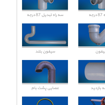
رجه
سه راه تبدیل 87 درجه
یفون
سیفون بلند
ه بازدید
عصایی پشت بام