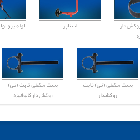
وکش‌دار
استاپر
لوله بر و لول
زه
بست سقفی (تی) ثابت
بست سقفی ثابت (تی)
روکش‏دار
روکش‌دار گالوانیزه