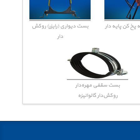
ه پخ کن پایه دار
بست دیواری (رایزر) روکش
دار
بست سقفی مهره‌دار
روکش‌دار گالوانیزه