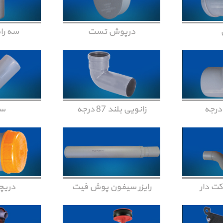
درپوش تست
سه راه 87 د
زانویی بلند 87 درجه
س
ت دار
رایزر سیفون پوش فیت
دریچ