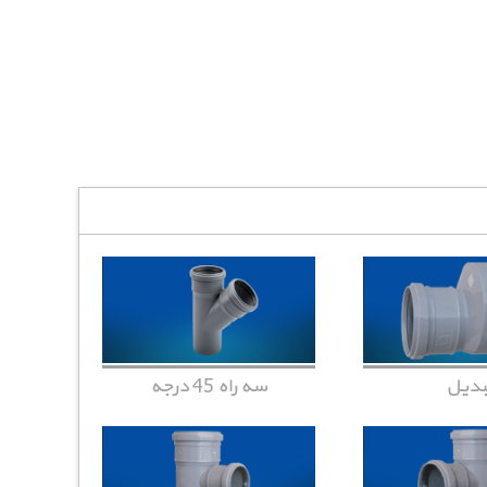
بدیل
سه راه 45 درجه