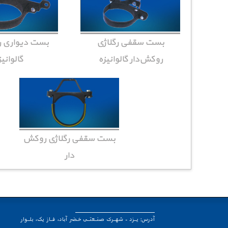
بست سقفی رگلاژی
بست دیواری ر
روکش‌دار گالوانیزه
گالوانی
بست سقفی رگلاژی روکش
دار
آدرس: یــزد - شهــرک صنــعتــی خـضر آباد، فــاز یک، بلــوار