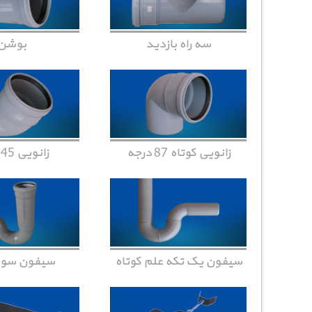
سه راه بازدید
بوشن
زانویی کوتاه 87 درجه
زانویی 45 درجه
سیفون یک تکه علم کوتاه
سیفون سوک