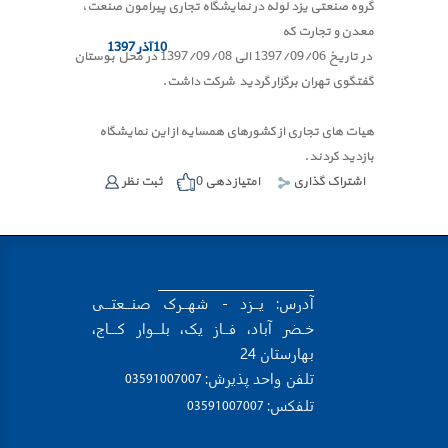
گروه صنعتی یزد لوله در نمایشگاه تجاری پیرامون صنعت،
معدن و تجارت که
10 آذر 1397
در تاریخ 1397/09/06 الی 1397/09/08 در محل بوستان
گفتگوی تهران برگزار گردید شرکت داشت.
هیات های تجاری از کشورهای همسایه از این نمایشگاه
بازدید کردند.
اشتراک گذاری
امتیاز دهی
0
ثبت نظر
آدرس: یــزد - شهــرک صنــعتــی
خـضر آباد، فــاز یک، بلــوار کـــاج،
بهارستان 24
تلفن واحد پذیرش:
 03591007007 
تلفکس:
 03591007007 