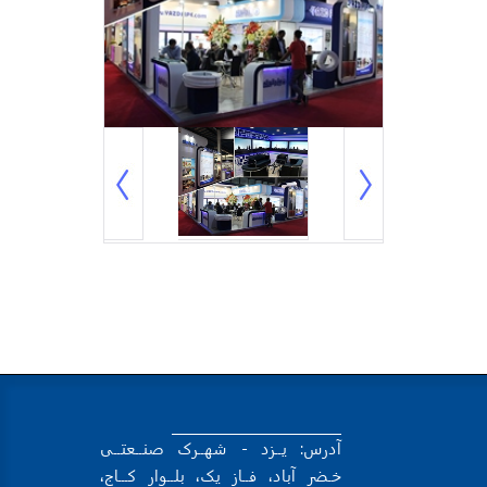
آدرس: یــزد - شهــرک صنــعتــی
خـضر آباد، فــاز یک، بلــوار کـــاج،